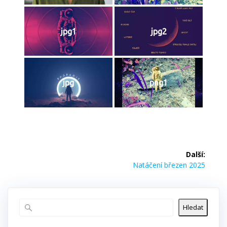
jpg1
jpg2
jpg
png1
Navigace
Další:
pro
Další
Natáčení březen 2025
příspěvek:
příspěvek
Hledat