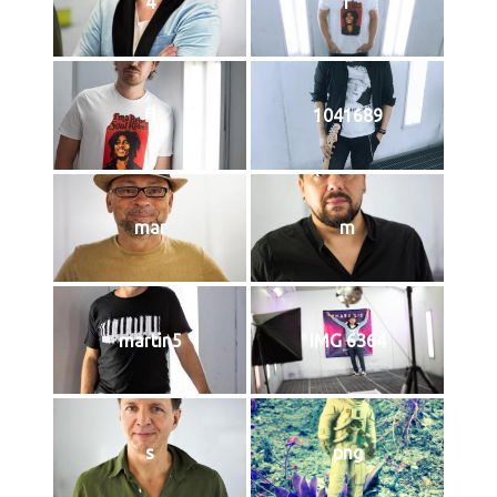
4
f
fi
1041689
mar
m
martin5
IMG 6364
s
png