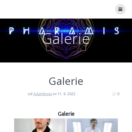
Přeskočit
na
obsah
Galerie
Galerie
od
Adamkrepi
v
v 11. 9. 2022
0
Galerie